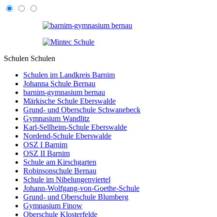
Schulen
Schulen
Schulen im Landkreis Barnim
Johanna Schule Bernau
barnim-gymnasium bernau
Märkische Schule Eberswalde
Grund- und Oberschule Schwanebeck
Gymnasium Wandlitz
Karl-Sellheim-Schule Eberswalde
Nordend-Schule Eberswalde
OSZ I Barnim
OSZ II Barnim
Schule am Kirschgarten
Robinsonschule Bernau
Schule im Nibelungenviertel
Johann-Wolfgang-von-Goethe-Schule
Grund- und Oberschule Blumberg
Gymnasium Finow
Oberschule Klosterfelde