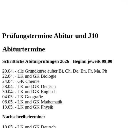
Prüfungstermine Abitur und J10
Abiturtermine
Schriftliche Abiturprüfungen 2026 - Beginn jeweils 09:00
20.04. - alle Grundkurse außer Bi, Ch, De, En, Fr, Ma, Ph
22.04. - LK und GK Biologie
24.04. - GK Chemie
28.04. - LK und GK Deutsch
30.04. - LK und GK Englisch
04.05. - LK Geografie
06.05. - LK und GK Mathematik
13.05. - LK und GK Physik
Nachschreibetermine:
18.05. - LK und GK Deutsch