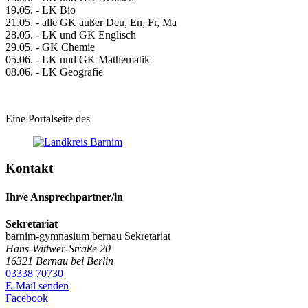
19.05. - LK Bio
21.05. - alle GK außer Deu, En, Fr, Ma
28.05. - LK und GK Englisch
29.05. - GK Chemie
05.06. - LK und GK Mathematik
08.06. - LK Geografie
Eine Portalseite des
Kontakt
Ihr/e Ansprechpartner/in
Sekretariat
barnim-gymnasium bernau
Sekretariat
Hans-Wittwer-Straße 20
16321
Bernau bei Berlin
03338 70730
E-Mail senden
Facebook