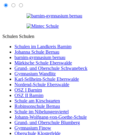
Schulen
Schulen
Schulen im Landkreis Barnim
Johanna Schule Bernau
barnim-gymnasium bernau
Märkische Schule Eberswalde
Grund- und Oberschule Schwanebeck
Gymnasium Wandlitz
Karl-Sellheim-Schule Eberswalde
Nordend-Schule Eberswalde
OSZ I Barnim
OSZ II Barnim
Schule am Kirschgarten
Robinsonschule Bernau
Schule im Nibelungenviertel
Johann-Wolfgang-von-Goethe-Schule
Grund- und Oberschule Blumberg
Gymnasium Finow
Oberschule Klosterfelde