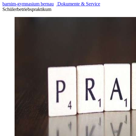
barnim-gymnasium bernau
Dokumente & Service
Schülerbetriebspraktikum